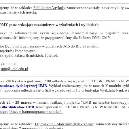
ujemy, że
w zakładce
Publikacje/Artykuły
zamieszczone zostały nowe artykuły zw
znania się z ich treścią.
Y potwierdzające uczestnictwo w szkoleniach i wykładach
zku z zakończeniem cyklu wykładów "Komercjalizacja w pigułce"
ora
iębiorczość" informujemy, że przygotowaliśmy dla Państwa DYPLOMY.
iór Dyplomów zapraszamy
w godzinach 8-15 do
Biura Projektu
:
Projektów Pomocowych
skrzydło Pałacu Branickich, I piętro).
5 748 56 50
:
spin@umb.edu.pl
rca 2014 roku
o godzinie 12.00 odbędzie się wykład pt. "DOBRE PRAKTYKI
 naukowo-dydaktycznej UMB
.
Wykład realizowany jest w ramach V modułu cyk
e"
.
Spotkanie odbędzie się w Sali wykładowej nr 1.6 w budynku Wydziału Nauk
ach 25 - 29 marca
w ramach realizacji projektu "UMB na ścieżce innowacyj
eń
dla studentów UMB
, temat spotkań to: "
DOBRE PRAKTYKI W KOMERCJALIZ
 szczegółowym harmonogramem spotkań.
ujemy, że w zakładce "
O projekcie / Materiały dydaktyczne
" zamieściliśmy treśc
tu modułów. Zapraszamy do ich pobrania.