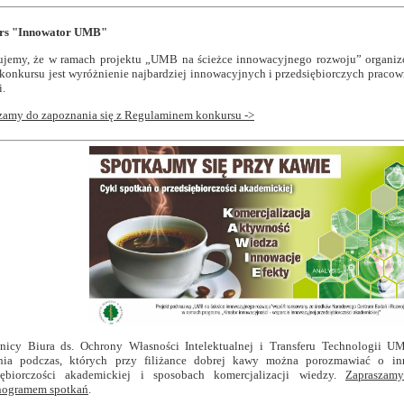
rs "Innowator UMB"
ujemy, że w ramach projektu „UMB na ścieżce innowacyjnego rozwoju” organiz
konkursu jest wyróżnienie najbardziej innowacyjnych i przedsiębiorczych pracow
i.
zamy do zapoznania się z Regulaminem konkursu ->
nicy Biura ds. Ochrony Własności Intelektualnej i Transferu Technologii UM
nia podczas, których przy filiżance dobrej kawy można porozmawiać o inn
iębiorczości akademickiej i sposobach komercjalizacji wiedzy.
Zapraszam
nogramem spotkań
.