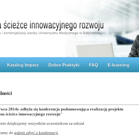
Katalog Imprez
Dobre Praktyki
FAQ
E-learning
lności
rwca 2014r. odbyła się konferencja podsumowująca realizację projektu
a ścieżce innowacyjnego rozwoju"
znie dziękujemy wszystkim uczestnikom za udział.
szamy do
galerii zdjęć z konferencji
.