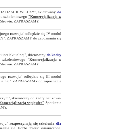
CJALIZACJI WIEDZY", skierowany
do
klu szkoleniowego
"Komercjalizacja w
 o Zdrowiu. ZAPRASZAMY.
yjnego rozwoju" odbędzie się IV moduł
ZY
". ZAPRASZAMY
do zapoznania się
i intelektualnej", skierowany
do kadry
u szkoleniowego
"Komercjalizacja w
 o Zdrowiu. ZAPRASZAMY.
nego rozwoju" odbędzie się III moduł
lektualnej". ZAPRASZAMY
do zapoznania
wczym", skierowany do kadry naukowo-
Komercjalizacja w pigułce
"
. Spotkanie
AMY.
zwoju"
rozpoczynają się szkolenia
dla
nia się, liczba miejsc ograniczona.