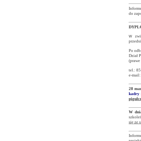
Inform
do zapo
DYPLOM
zwią
W
przeds
Po odb
Dział 
(prawe 
tel.: 8
e-mail
28 ma
kadry
pigułc
W dni
szkol
się ze
Inform
projek