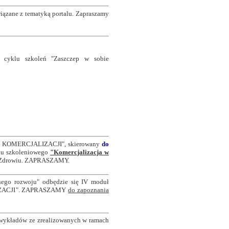
iązane z tematyką portalu.
Zapraszamy
z cyklu szkoleń "Zaszczep w sobie
 W KOMERCJALIZACJI", skierowany
do
lu szkoleniowego
"Komercjalizacja w
 o Zdrowiu. ZAPRASZAMY.
nego rozwoju" odbędzie się IV moduł
ACJI
". ZAPRASZAMY
do zapoznania
i wykładów ze zrealizowanych w ramach