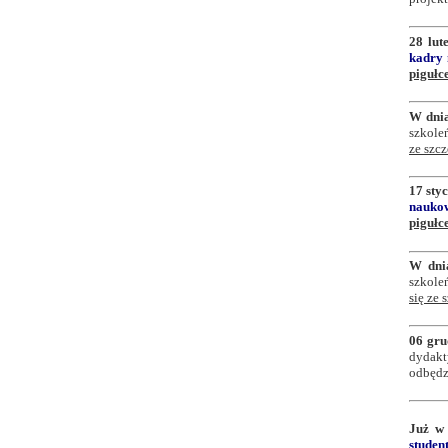
28 lut
kadry
pigułc
W dnia
szkol
ze szc
17 sty
nauko
pigułc
W dni
szkole
się ze
06 gru
dydakt
odbędz
Już w 
stude