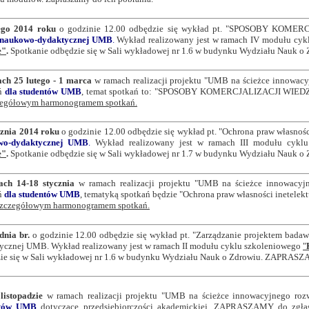
ego 2014 roku
o godzinie 12.00 odbędzie się wykład pt. "SPOSOBY KOMER
 naukowo-dydaktycznej UMB
.
Wykład realizowany jest w ramach IV modułu cy
e"
.
Spotkanie odbędzie się w Sali wykładowej nr 1.6 w budynku Wydziału Nauk
ch 25 lutego - 1 marca
w ramach realizacji projektu "UMB na ścieżce innowac
eń
dla studentów UMB
, temat spotkań to: "
SPOSOBY KOMERCJALIZACJI WIED
zegółowym harmonogramem spotkań.
cznia 2014 roku
o godzinie 12.00 odbędzie się wykład pt. "Ochrona praw własnośc
wo-dydaktycznej UMB
.
Wykład realizowany jest w ramach III modułu cykl
e"
.
Spotkanie odbędzie się w Sali wykładowej nr 1.7 w budynku Wydziału Nauk
ach 14-18 stycznia
w ramach realizacji projektu "UMB na ścieżce innowacyj
ń
dla studentów UMB
, tematyką spotkań będzie "Ochrona praw własności inete
 szczegółowym harmonogramem spotkań.
dnia br.
o godzinie 12.00 odbędzie się wykład pt. "Zarządzanie projektem bada
ycznej UMB. Wykład realizowany jest w ramach II modułu cyklu szkoleniowego
"
ie się w Sali wykładowej nr 1.6 w budynku Wydziału Nauk o Zdrowiu. ZAPRASZ
listopadzie
w ramach realizacji projektu "UMB na ścieżce innowacyjnego ro
ntów UMB
dotyczące przedsiębiorczości akademickiej. ZAPRASZAMY do zgłasza