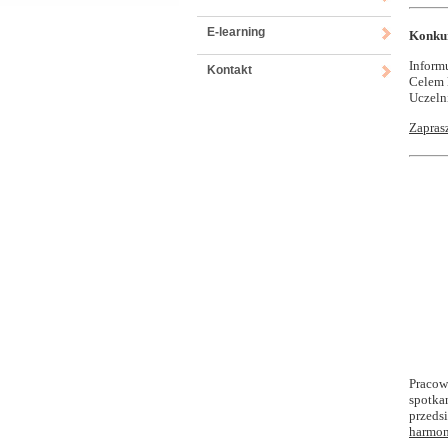
E-learning
Konku
Inform
Kontakt
Celem 
Uczeln
Zapras
Pracow
spotka
przeds
harmo