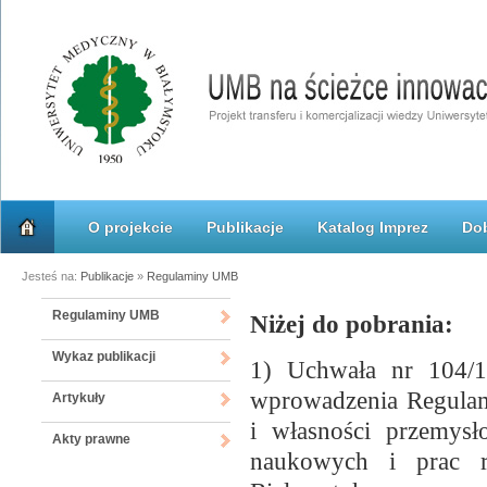
O projekcie
Publikacje
Katalog Imprez
Dob
Jesteś na:
Publikacje
»
Regulaminy UMB
Regulaminy UMB
Niżej do pobrania:
Wykaz publikacji
1) Uchwała nr 104/1
wprowadzenia Regulam
Artykuły
i własności przemysł
Akty prawne
naukowych i prac 