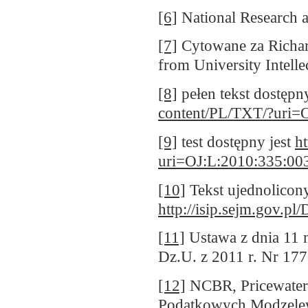
[6]
National Research 
[7]
Cytowane za Richar
from University Intell
[8]
pełen tekst dostępny
content/PL/TXT/?uri=
[9]
test dostępny jest
h
uri=OJ:L:2010:335:0
[10]
Tekst ujednolicony
http://isip.sejm.gov.
[11]
Ustawa z dnia 11 m
Dz.U. z 2011 r. Nr 177
[12]
NCBR, Pricewaterh
Podatkowych Modzelew