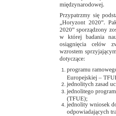
międzynarodowej.
Przypatrzmy się pods
„Horyzont 2020”. Pa
2020” sporządzony zos
w której badania na
osiągnięcia celów 
wzrostem sprzyjającym
dotyczące:
programu ramowego 
Europejskiej – TFU
jednolitych zasad u
jednolitego program
(TFUE);
jednolity wniosek 
odpowiadających tr