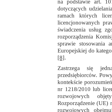
na podstawie art. 10
dotyczących udzielania
ramach których lice
licencjonowanych pra
świadczenia usług zgo
rozporządzenia Komis
sprawie stosowania a
Europejskiej do katego
[8]
.
Zastrzega się jed
przedsiębiorców. Powy
kontekście porozumień
nr 1218/2010 lub lic
rozwojowych objęt
Rozporządzenie (UE) 
rozwojowych obejmu