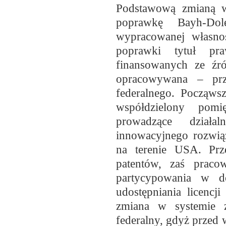
Podstawową zmianą 
poprawkę Bayh-Dol
wypracowanej własnoś
poprawki tytuł p
finansowanych ze źr
opracowywana – prz
federalnego. Począws
współdzielony pom
prowadzące działa
innowacyjnego rozwiąz
na terenie USA. Prze
patentów, zaś praco
partycypowania w d
udostępniania licencj
zmiana w systemie za
federalny, gdyż przed