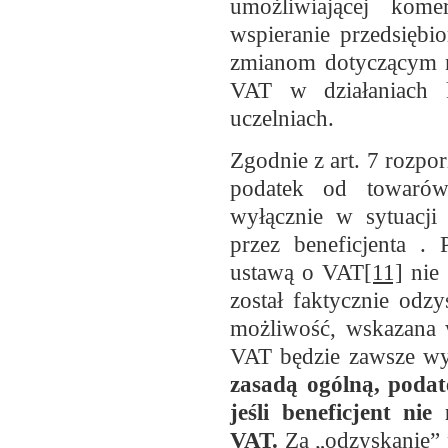
umożliwiającej kom
wspieranie przedsiębio
zmianom dotyczącym 
VAT w działaniach k
uczelniach.
Zgodnie z art. 7 rozpo
podatek od towarów
wyłącznie w sytuacji 
przez beneficjenta .
ustawą o VAT
[11]
nie 
został faktycznie odzy
możliwość, wskazana 
VAT będzie zawsze w
zasadą ogólną, poda
jeśli beneficjent n
VAT.
Za „odzyskanie” 