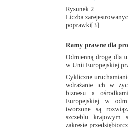
Rysunek
2
Liczba zarejestrowany
poprawki
[3]
Ramy prawne dla proc
Odmienną drogę dla us
w Unii Europejskiej prz
Cykliczne uruchamian
wdrażanie ich w życ
biznesu a ośrodka
Europejskiej w odm
tworzone są rozwiąz
szczeblu krajowym s
zakresie przedsiębior