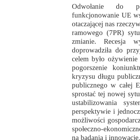
Odwołanie do pod
funkcjonowanie UE wsk
otaczającej nas rzeczy
ramowego (7PR) sytua
zmianie. Recesja 
doprowadziła do przy
celem było ożywienie
pogorszenie koniunk
kryzysu długu publicz
publicznego w całej 
sprostać tej nowej sy
ustabilizowania sys
perspektywie i jednocz
możliwości gospodarcz
społeczno-ekonomiczn
na badania i innowacje