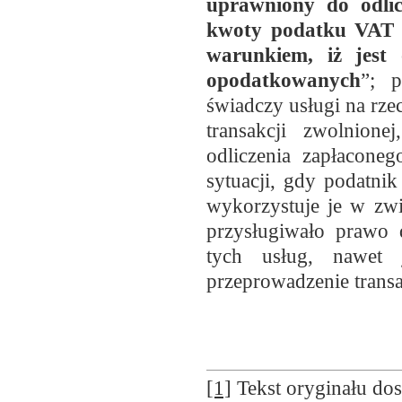
uprawniony do odli
kwoty podatku VAT n
warunkiem, iż jest
opodatkowanych
”; p
świadczy usługi na rze
transakcji zwolnion
odliczenia zapłacon
sytuacji, gdy podatnik
wykorzystuje je w zwi
przysługiwało prawo 
tych usług, nawet 
przeprowadzenie trans
[1]
Tekst oryginału dost