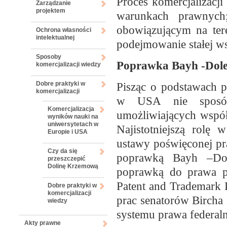
Proces komercjalizacj
Zarządzanie
projektem
warunkach prawnych
obowiązującym na ter
Ochrona własności
intelektualnej
podejmowanie stałej w
Sposoby
Poprawka Bayh -Dol
komercjalizacji wiedzy
Dobre praktyki w
Pisząc o podstawach 
komercjalizacji
w USA nie sposób
Komercjalizacja
umożliwiających współ
wyników nauki na
uniwersytetach w
Najistotniejszą rolę
Europie i USA
ustawy poświęconej 
Czy da się
poprawką Bayh –Dol
przeszczepić
Dolinę Krzemową
poprawką do prawa p
Patent and Trademark
Dobre praktyki w
komercjalizacji
prac senatorów Bircha
wiedzy
systemu prawa federal
Akty prawne