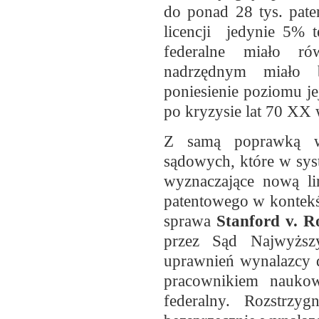
do ponad 28 tys. pate
licencji jedynie 5% t
federalne miało ró
nadrzędnym miało b
poniesienie poziomu j
po kryzysie lat 70 XX 
Z samą poprawką wi
sądowych, które w sys
wyznaczające nową lin
patentowego w kontekśc
sprawa
Stanford v. R
przez Sąd Najwyższ
uprawnień wynalazcy d
pracownikiem nauko
federalny. Rozstrzy