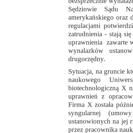
bezsprzecznie wynalaz
Sędziowie Sądu Na
amerykańskiego oraz d
regulacjami potwierdz
zatrudnienia - stają s
uprawnienia zawarte 
wynalazków ustanow
drugorzędny.
Sytuacja, na gruncie k
naukowego Uniwers
biotechnologiczną X n
uprawnień z opracow
Firma X została późn
syngularnej (umow
ustanowionych na jej 
przez pracownika nauk