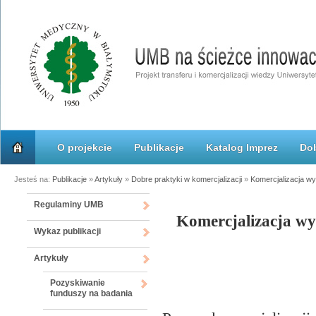
O projekcie
Publikacje
Katalog Imprez
Dob
Jesteś na:
Publikacje
»
Artykuły
»
Dobre praktyki w komercjalizacji
»
Komercjalizacja wy
Regulaminy UMB
Komercjalizacja wy
Wykaz publikacji
Artykuły
Pozyskiwanie
funduszy na badania