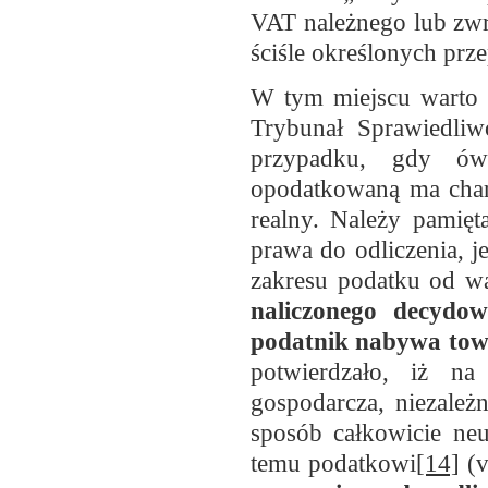
VAT należnego lub zw
ściśle określonych pr
W tym miejscu warto 
Trybunał Sprawiedli
przypadku, gdy ów
opodatkowaną ma chara
realny. Należy pamię
prawa do odliczenia, je
zakresu podatku od wa
naliczonego decydo
podatnik nabywa towa
potwierdzało, iż na
gospodarcza, niezależn
sposób całkowicie neu
temu podatkowi
[14]
(v